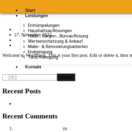
Start
Hello world!
Leistungen
Entrümpelungen
MeisterAdmin
Haushaltsauflösungen
27. November 2022
Haus-, Gargen-, Büroauflösung
Uncategorized
Werteinschätzung & Ankauf
Ein Kommentar
Maler- & Renovierungsarbeiten
Endreinigung
Welcome to WordPress. This is your first post. Edit or delete it, then st
Tatortreinigung
Weiterlesen
Kontakt
Suchen
Suchen
X
Recent Posts
Hello world!
Recent Comments
A WordPress Commenter
zu
Hello world!