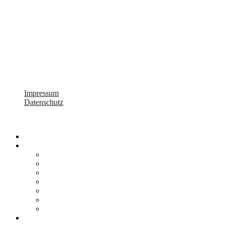
Impressum
Datenschutz
Design by Primesite
Start
Leistungen
Entrümpelungen
Haushaltsauflösungen
Haus-, Gargen-, Büroauflösung
Werteinschätzung & Ankauf
Maler- & Renovierungsarbeiten
Endreinigung
Tatortreinigung
Kontakt